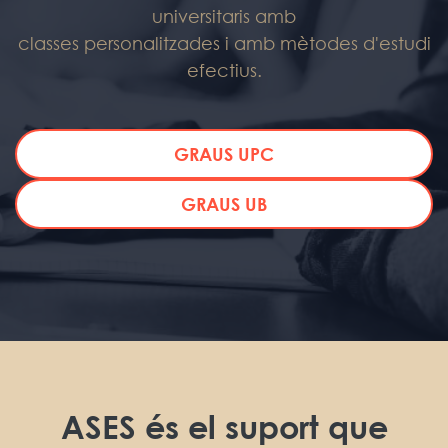
universitaris amb
classes personalitzades i amb mètodes d'estudi
efectius.
GRAUS UPC
GRAUS UB
ASES és el suport que