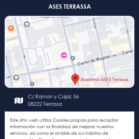
ASES TERRASSA
C/ Ramon y Cajal, 56
08222 Terrassa
+34 93 127 80 27
Este sitio web utiliza Cookies propias para recopilar
+34 653 67 45 83
información con la finalidad de mejorar nuestros
servicios, así como el análisis de sus hábitos de
terrassa@asesacademia.com