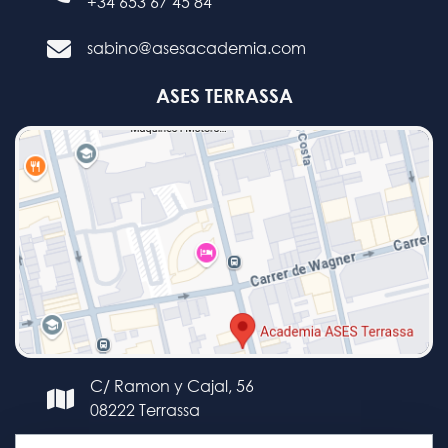
+34 653 67 45 84
sabino@asesacademia.com
ASES TERRASSA
C/ Ramon y Cajal, 56
08222 Terrassa