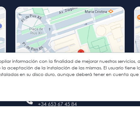
opilar información con la finalidad de mejorar nuestros servicios, 
 aceptación de la instalación de las mismas. El usuario tiene l
 instaladas en su disco duro, aunque deberá tener en cuenta que
C/ Sabino Arana, 44
08028 Barcelona
+34 93 137 41 65
+34 653 67 45 84
sabino@asesacademia.com