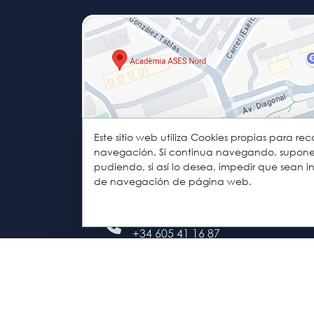
Este sitio web utiliza Cookies propias para rec
navegación. Si continua navegando, supone la
pudiendo, si así lo desea, impedir que sean
C/ González Tablas, 7
de navegación de página web.
08034 Barcelona
+34 93 125 70 02
+34 605 41 16 87
info@asesacademia.com