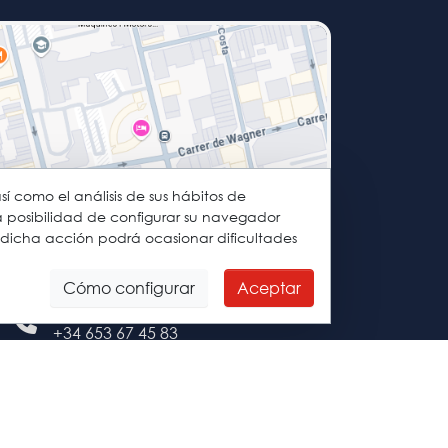
así como el análisis de sus hábitos de
a posibilidad de configurar su navegador
 dicha acción podrá ocasionar dificultades
C/ Ramon y Cajal, 56
08222 Terrassa
Cómo configurar
Aceptar
+34 93 127 80 27
+34 653 67 45 83
terrassa@asesacademia.com