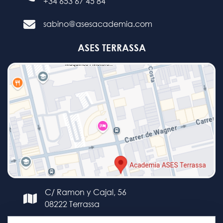
+34 653 67 45 84
sabino@asesacademia.com
ASES TERRASSA
C/ Ramon y Cajal, 56
08222 Terrassa