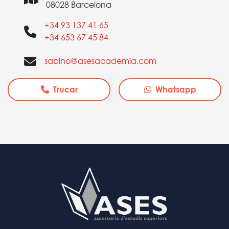
08028 Barcelona
+34 93 137 41 65
+34 653 67 45 84
sabino@asesacademia.com
Trucar
Whatsapp