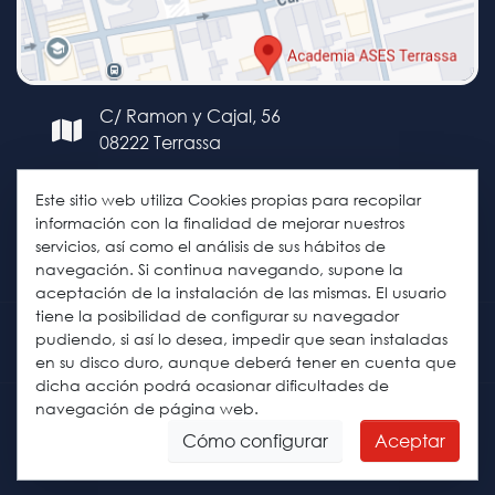
C/ Ramon y Cajal, 56
08222 Terrassa
+34 93 127 80 27
Este sitio web utiliza Cookies propias para recopilar
+34 653 67 45 83
información con la finalidad de mejorar nuestros
servicios, así como el análisis de sus hábitos de
terrassa@asesacademia.com
navegación. Si continua navegando, supone la
aceptación de la instalación de las mismas. El usuario
tiene la posibilidad de configurar su navegador
pudiendo, si así lo desea, impedir que sean instaladas
en su disco duro, aunque deberá tener en cuenta que
dicha acción podrá ocasionar dificultades de
navegación de página web.
Copyright © 2018 Academia
Cookies
Condiciones
ASES. Developed by
David Rojo
.
de uso
Cómo configurar
Aceptar
All Rights Reserved